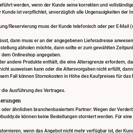
eführt werden, wenn der Kunde seine korrekten und vollständig
Kunde ist verpflichtet, unverzüglich alle Ungenauigkeiten der I
lung/Reservierung muss der Kunde telefonisch oder per E-Mail (
 lässt, dann muss er an der angegebenen Lieferadresse anwesend
tellung abholen möchte, dann sollte er zum gewählten Zeitpu
auf dem Onlineshop angegeben.
der andere Produkte enthält, die eine Altersgrenze erfordern, da
nicht ausweisen kann oder die Altersvorgaben nicht erfüllt, dann
esem Fall können Stornokosten in Höhe des Kaufpreises für das
 die Ausführung des Vertrages.
ierungen
nt oder ähnlichen branchenbasiertem Partner: Wegen der Verder
ferbuddy.de können keine Bestellungen storniert werden. Für ein
stornieren, wenn das Angebot nicht mehr verfügbar ist, der Kun